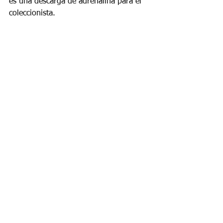
es una descarga de adrenalina para el 
coleccionista.
Mirando hacia el futuro: ¿Qué sigue 
para Poppy?
Con más de una década de narrativa 
estilizada detrás de ella, Poppy Parker 