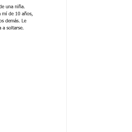
de una niña. 
a mí de 10 años, 
los demás. Le 
a soltarse.