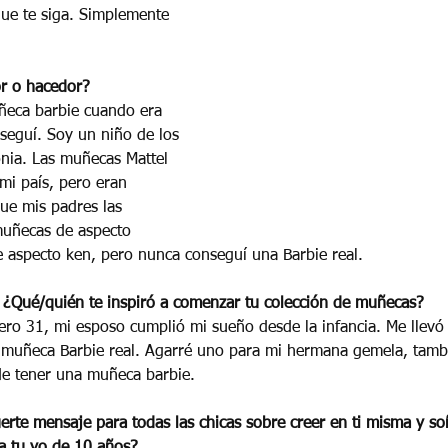
que te siga. Simplemente 
or o hacedor? 
ñeca barbie cuando era 
seguí. Soy un niño de los 
nia. Las muñecas Mattel 
mi país, pero eran 
ue mis padres las 
muñecas de aspecto 
 aspecto ken, pero nunca conseguí una Barbie real.
¿Qué/quién te inspiró a comenzar tu colección de muñecas?
o 31, mi esposo cumplió mi sueño desde la infancia. Me llevó 
muñeca Barbie real. Agarré uno para mi hermana gemela, tamb
e tener una muñeca barbie.
uerte mensaje para todas las chicas sobre creer en ti misma y s
a tu yo de 10 años? 