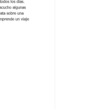
odos los días. 
scucho algunas 
rata sobre una 
emprende un viaje 