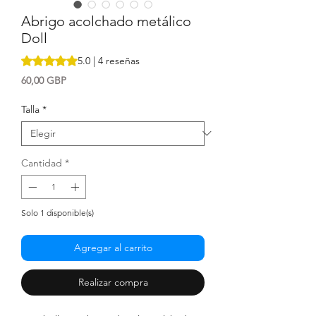
Abrigo acolchado metálico
Doll
Según 4 reseñas, la calificación es de 5.0 de 5 estrellas
5.0 | 4 reseñas
Precio
60,00 GBP
Talla
*
Cantidad
*
Solo 1 disponible(s)
Agregar al carrito
Realizar compra