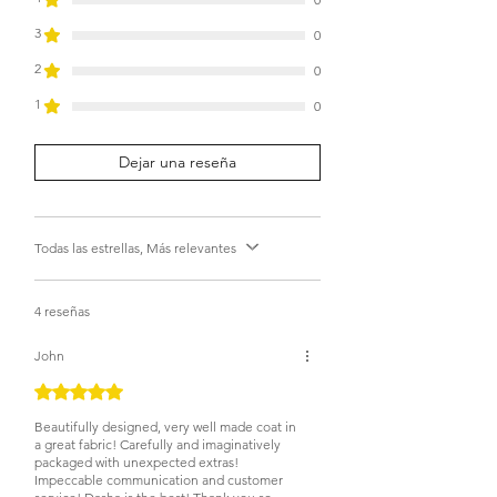
3
0
2
0
1
0
Dejar una reseña
Todas las estrellas, Más relevantes
4 reseñas
John
Obtuvo 5 de 5 estrellas.
Beautifully designed, very well made coat in
a great fabric! Carefully and imaginatively
packaged with unexpected extras!
Impeccable communication and customer