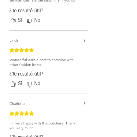
service! Dasha is the best! Thank you so
much!
¿Te resultó útil?
Sí
No
Linda
Obtuvo 5 de 5 estrellas.
Wonderful Barbie coat to combine with
other fashion items.
¿Te resultó útil?
Sí
No
Charlotte
Obtuvo 5 de 5 estrellas.
I'm very happy with this purchase. Thank
you very much.