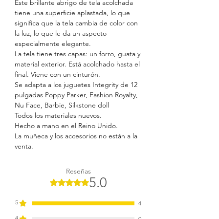
Este brillante abrigo de tela acolchada
tiene una superficie aplastada, lo que
significa que la tela cambia de color con
la luz, lo que le da un aspecto
especialmente elegante.
La tela tiene tres capas: un forro, guata y
material exterior. Está acolchado hasta el
final. Viene con un cinturón.
Se adapta a los juguetes Integrity de 12
pulgadas Poppy Parker, Fashion Royalty,
Nu Face, Barbie, Silkstone doll
Todos los materiales nuevos.
Hecho a mano en el Reino Unido.
La muñeca y los accesorios no están a la
venta.
Reseñas
5.0
Obtuvo 5 de 5 estrellas.
5
4
4
0