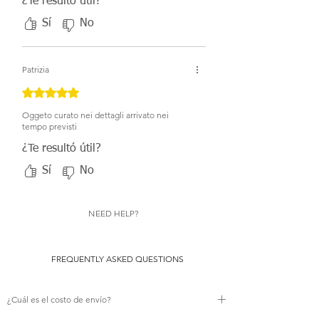
¿Te resultó útil?
Sí
No
Patrizia
Obtuvo 5 de 5 estrellas.
Oggeto curato nei dettagli arrivato nei
tempo previsti
¿Te resultó útil?
Sí
No
NEED HELP?
FREQUENTLY ASKED QUESTIONS
¿Cuál es el costo de envío?