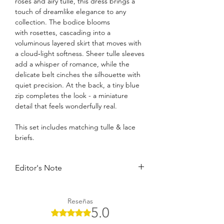
roses and airy tulle, this dress brings a
touch of dreamlike elegance to any
collection. The bodice blooms
with rosettes, cascading into a
voluminous layered skirt that moves with
a cloud‑light softness. Sheer tulle sleeves
add a whisper of romance, while the
delicate belt cinches the silhouette with
quiet precision. At the back, a tiny blue
zip completes the look - a miniature
detail that feels wonderfully real.
This set includes matching tulle & lace
briefs.
Editor's Note
When everyone else is in loungewear,
our POWDER BLUE gown is a radical
Reseñas
statement with frothy ruffles, sheer tulle
5.0
Obtuvo 5 de 5 estrellas.
and lace roses. It adds romance and