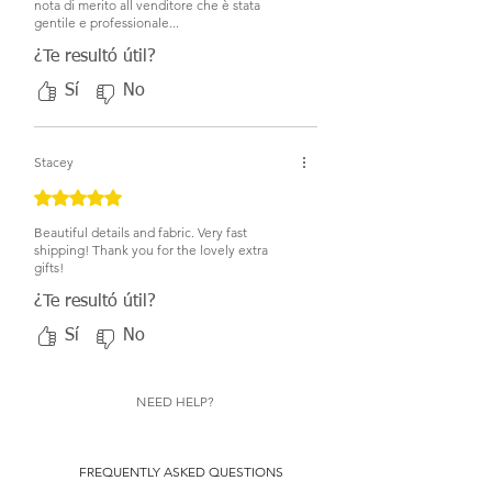
nota di merito all venditore che è stata
gentile e professionale...
¿Te resultó útil?
Sí
No
Stacey
Obtuvo 5 de 5 estrellas.
Beautiful details and fabric. Very fast
shipping! Thank you for the lovely extra
gifts!
¿Te resultó útil?
Sí
No
NEED HELP?
FREQUENTLY ASKED QUESTIONS