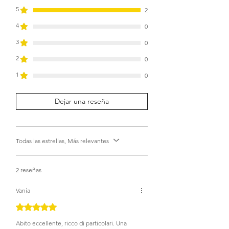
elevates the look from 1990s bridesmaids
5
2
to oh-so-now!
4
0
3
0
2
0
1
0
Dejar una reseña
Todas las estrellas, Más relevantes
2 reseñas
Vania
Obtuvo 5 de 5 estrellas.
Abito eccellente, ricco di particolari. Una