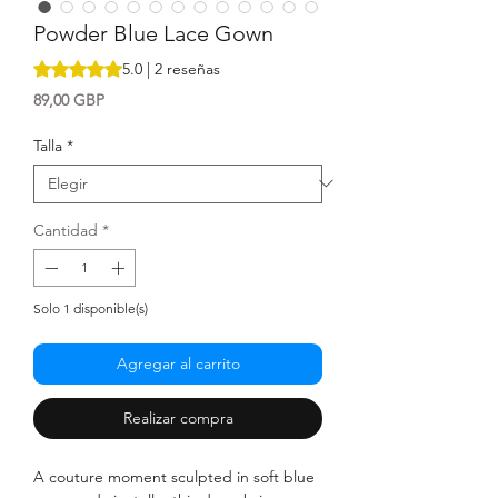
Powder Blue Lace Gown
Según 2 reseñas, la calificación es de 5.0 de 5 estrellas
5.0 | 2 reseñas
Precio
89,00 GBP
Talla
*
Cantidad
*
Solo 1 disponible(s)
Agregar al carrito
Realizar compra
A couture moment sculpted in soft blue