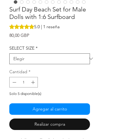
Surf Day Beach Set for Male
Dolls with 1:6 Surfboard
Según 1 reseña, la calificación es de 5.0 de 5 estrellas
5.0 | 1 reseña
Precio
80,00 GBP
SELECT SIZE
*
Cantidad
*
Solo 5 disponible(s)
Agregar al carrito
Realizar compra