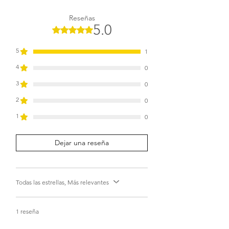
Reseñas
5.0
Obtuvo 5 de 5 estrellas.
5
1
4
0
3
0
2
0
1
0
Dejar una reseña
Todas las estrellas, Más relevantes
1 reseña