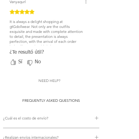
Vanyaqurl
Obtuvo 5 de 5 estrellas.
It is always a delight shopping at
gtGdollwear. Not only are the outfits
exquisite and made with complete attention
to detail, the presentation is always
perfection, with the arrival of each order
being like another birthday.
¿Te resultó útil?
Sí
No
NEED HELP?
FREQUENTLY ASKED QUESTIONS
¿Cuál es el costo de envío?
No hay costo de envío.
¿Realizan envíos internacionales?