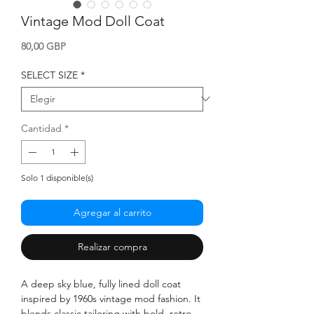
Vintage Mod Doll Coat
Precio
80,00 GBP
SELECT SIZE
*
Cantidad
*
Solo 1 disponible(s)
Agregar al carrito
Realizar compra
A deep sky blue, fully lined doll coat
inspired by 1960s vintage mod fashion. It
blends classic tailoring with bold, retro