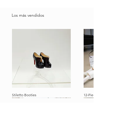
Los más vendidos
Stiletto Booties
12-Piece Ultimate Dolly Travel