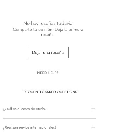
The 1960s were all about confidence,
bold fashion, and striking details - this
coat brings that energy to life. Its deep
No hay reseñas todavía
sky blue color feels fresh yet timeless,
Comparte tu opinión. Deja la primera
beautifully contrasted with bold white
reseña.
pearl buttons. Designed with thoughtful
structure, it channels the era’s effortless
sophistication.
Dejar una reseña
NEED HELP?
FREQUENTLY ASKED QUESTIONS
¿Cuál es el costo de envío?
No hay costo de envío.
¿Realizan envíos internacionales?