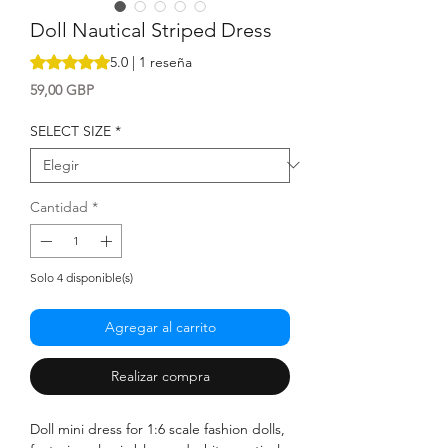
Doll Nautical Striped Dress
Según 1 reseña, la calificación es de 5.0 de 5 estrellas
5.0 | 1 reseña
Precio
59,00 GBP
SELECT SIZE
*
Cantidad
*
Solo 4 disponible(s)
Agregar al carrito
Realizar compra
Doll mini dress for 1:6 scale fashion dolls,