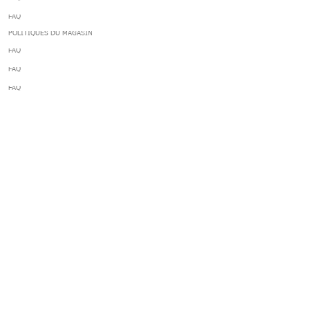
FAQ
POLITIQUES DU MAGASIN
FAQ
FAQ
FAQ
​ASSISTANCE ET
INFORMATIONS
FAQ
FAQ
FAQ
FAQ
FAQ
FAQ