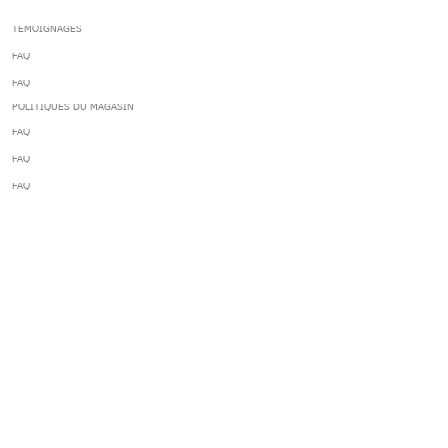
TÉMOIGNAGES
FAQ
FAQ
POLITIQUES DU MAGASIN
FAQ
FAQ
FAQ
​ASSISTANCE ET
INFORMATIONS
FAQ
FAQ
FAQ
FAQ