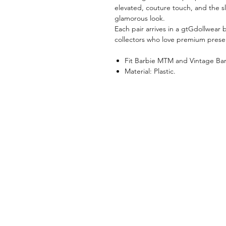
elevated, couture touch, and the sli
glamorous look.
Each pair arrives in a gtGdollwear
collectors who love premium presen
Fit Barbie MTM and Vintage Bar
Material: Plastic.