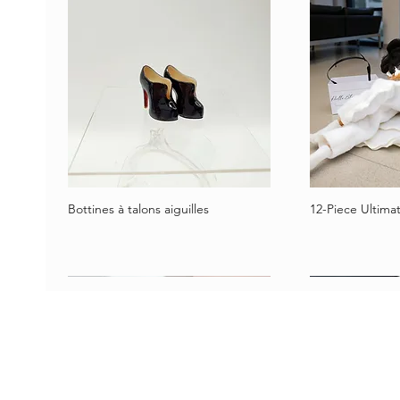
Bottines à talons aiguilles
12-Piece Ultimat
Aperçu rapide
Aper
​ASSISTANCE ET
INFORMATIONS