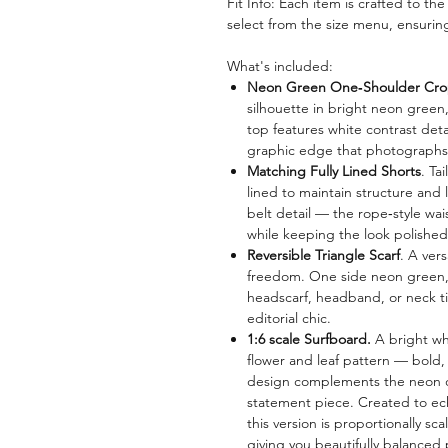
Fit Info: Each item is crafted to th
select from the size menu, ensuring 
What's included:
Neon Green One‑Shoulder Cr
silhouette in bright neon green, 
top features white contrast deta
graphic edge that photographs b
Matching Fully Lined Shorts
. Ta
lined to maintain structure and 
belt detail — the rope‑style wai
while keeping the look polished 
Reversible Triangle Scarf
. A ver
freedom. One side neon green, o
headscarf, headband, or neck ti
editorial chic.
1:6 scale Surfboard.
A bright wh
flower and leaf pattern — bold
design complements the neon out
statement piece. Created to ec
this version is proportionally sca
giving you beautifully balanced