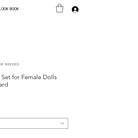
LOOK BOOK
Se connecter
ODE NEEDED
 Set for Female Dolls
ard