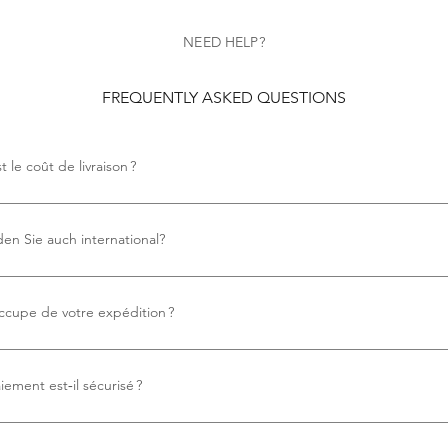
NEED HELP?
FREQUENTLY ASKED QUESTIONS
t le coût de livraison ?
 aucun frais de livraison.
en Sie auch international?
us proposons la livraison internationale gratuite.
ccupe de votre expédition ?
ilisons Royal Mail pour tous nos envois, ce qui garantit une livraison fiab
lle.
ement est‑il sécurisé ?
ent. Vos paiements sont traités en toute sécurité via carte bancaire, P