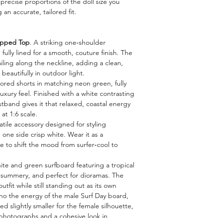
e precise proportions of the doll size you
an accurate, tailored fit.
opped Top
. A striking one‑shoulder
fully lined for a smooth, couture finish. The
iling along the neckline, adding a clean,
eautifully in outdoor light.
ilored shorts in matching neon green, fully
luxury feel. Finished with a white contrasting
stband gives it that relaxed, coastal energy
at 1:6 scale.
satile accessory designed for styling
ne side crisp white. Wear it as a
e to shift the mood from surfer‑cool to
ite and green surfboard featuring a tropical
, summery, and perfect for dioramas. The
fit while still standing out as its own
ho the energy of the male Surf Day board,
led slightly smaller for the female silhouette,
 photographs and a cohesive look in