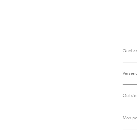
Quel es
Il n’y a
Versend
Oui, no
Qui s’o
Nous ut
ponctue
Mon pai
Absolum