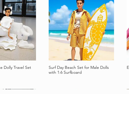
e Dolly Travel Set
Surf Day Beach Set for Male Dolls
E
çu rapide
Aperçu rapide
with 1:6 Surfboard
​ASSISTANCE ET
INFORMATIONS