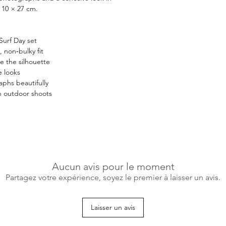
 10 × 27 cm.
Surf Day set
, non‑bulky fit
te the silhouette
e looks
aphs beautifully
n outdoor shoots
Aucun avis pour le moment
Partagez votre expérience, soyez le premier à laisser un avis.
Laisser un avis