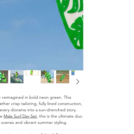
 reimagined in bold neon green. This
ther crisp tailoring, fully lined construction,
 every diorama into a sun‑drenched story.
he
Male Surf Day Set
, this is the ultimate duo
d scenes and vibrant summer styling.