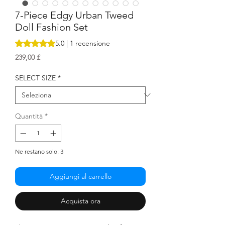
7-Piece Edgy Urban Tweed
Doll Fashion Set
Sulla base di 1 recensione, la valutazione è 5.0 su cinque s
5.0 | 1 recensione
Prezzo
239,00 £
SELECT SIZE
*
Quantità
*
Ne restano solo: 3
Aggiungi al carrello
Acquista ora