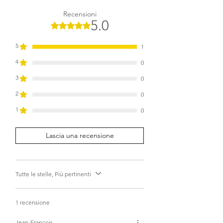
Recensioni
5.0
Valutazione 5 stelle su 5.
5
1
4
0
3
0
2
0
1
0
Lascia una recensione
Tutte le stelle, Più pertinenti
1 recensione
Jean-Francois