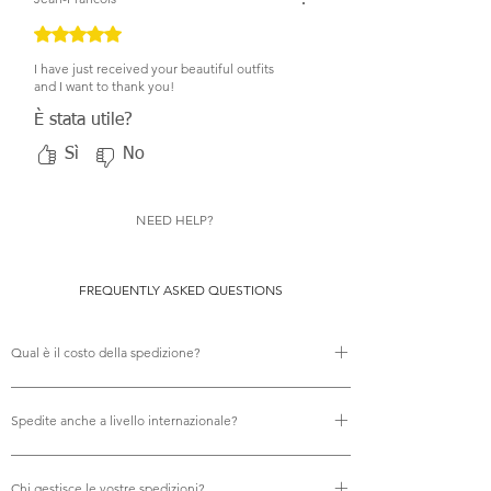
Valutazione 5 stelle su 5.
I have just received your beautiful outfits
and I want to thank you!
È stata utile?
Sì
No
NEED HELP?
FREQUENTLY ASKED QUESTIONS
Qual è il costo della spedizione?
Non ci sono costi di spedizione.
Spedite anche a livello internazionale?
Sì, offriamo la spedizione internazionale gratuita.
Chi gestisce le vostre spedizioni?