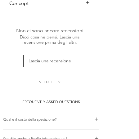
Concept
Beyond basics, into elegance. These
tights bring texture and artistry to
everyday styling - whether it’s a touch of
Non ci sono ancora recensioni
playful polka dots or the graceful
Dicci cosa ne pensi. Lascia una
intertwine of patterns.
recensione prima degli altri.
Lascia una recensione
NEED HELP?
FREQUENTLY ASKED QUESTIONS
Qual è il costo della spedizione?
Non ci sono costi di spedizione.
Spedite anche a livello internazionale?