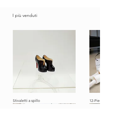
I più venduti
Stivaletti a spillo
12-Piece Ultimate Dolly Travel