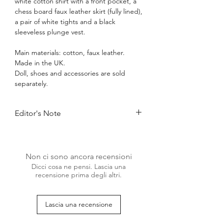
white cotton shirt with a front pocket, a
chess board faux leather skirt (fully lined),
a pair of white tights and a black
sleeveless plunge vest.
Main materials: cotton, faux leather.
Made in the UK.
Doll, shoes and accessories are sold
separately.
Editor's Note
Black and white doll fashion continues to
endure because of the inherent beauty
and simplicity of this color combination.
Non ci sono ancora recensioni
It effortlessly brings a touch of elegance
Dicci cosa ne pensi. Lascia una
and chicness to any outfit, making it a
recensione prima degli altri.
timeless trend in the fashion industry.
Created exclusively for 12 inch dolls, the
Black and White Simplicity 4-Piece Doll
Lascia una recensione
Fashion Set from gtGdollwear is an