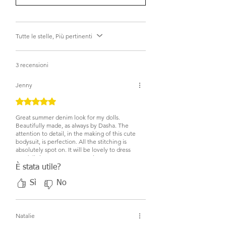
Tutte le stelle, Più pertinenti
3 recensioni
Jenny
Valutazione 5 stelle su 5.
Great summer denim look for my dolls.
Beautifully made, as always by Dasha. The
attention to detail, in the making of this cute
bodysuit, is perfection. All the stitching is
absolutely spot on. It will be lovely to dress
my dolls in, once summer arrives!
È stata utile?
Sì
No
Natalie