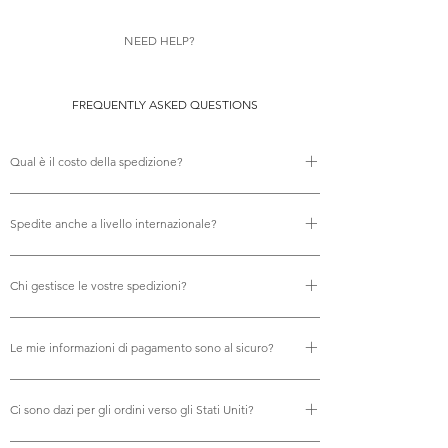
NEED HELP?
FREQUENTLY ASKED QUESTIONS
Qual è il costo della spedizione?
Non ci sono costi di spedizione.
Spedite anche a livello internazionale?
Sì, offriamo la spedizione internazionale gratuita.
Chi gestisce le vostre spedizioni?
Utilizziamo Royal Mail per tutte le nostre spedizioni,
Le mie informazioni di pagamento sono al sicuro?
garantendo una consegna affidabile e puntuale.
Assolutamente. I vostri pagamenti vengono elaborati in
Ci sono dazi per gli ordini verso gli Stati Uniti?
modo sicuro tramite carta di credito, PayPal, Apple Pay e
Google Pay. Accettiamo tutte le principali carte di credito,