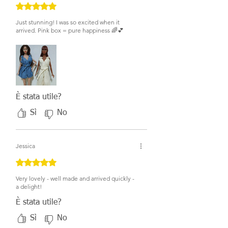
Valutazione 5 stelle su 5.
Just stunning! I was so excited when it
arrived. Pink box = pure happiness 🌈💕
È stata utile?
Sì
No
Jessica
Valutazione 5 stelle su 5.
Very lovely - well made and arrived quickly -
a delight!
È stata utile?
Sì
No