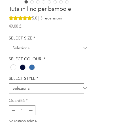
Tuta in lino per bambole
Sulla base di 3 recensioni, la valutazione è 5.0 su cinque st
5.0 | 3 recensioni
Prezzo
49,00 £
SELECT SIZE
*
SELECT COLOUR
*
SELECT STYLE
*
Quantità
*
Ne restano solo: 4