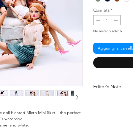
Quantità
*
Ne restano solo: 6
Aggiungi al carrell
Editor's Note
Discover our new micro
you've ever seen. It's
captures the essence 
c doll Pleated Micro Mini Skirt – the perfect
adding a dash of cont
l's wardrobe.
Don't miss out on the
ramel and white.
this stunning skirt to