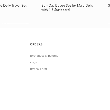
e Dolly Travel Set
Surf Day Beach Set for Male Dolls
S
a rapida
Vista rapida
with 1:6 Surfboard
ORDERS
Exchanges & Returns
FAQs
Review Form
lub Dress
Simplicity 4-Piece
Doll Pleated Micro Mini Skirt
7-Piece Boucle Doll Fashion Set
I
B
a rapida
a rapida
Vista rapida
Vista rapida
1