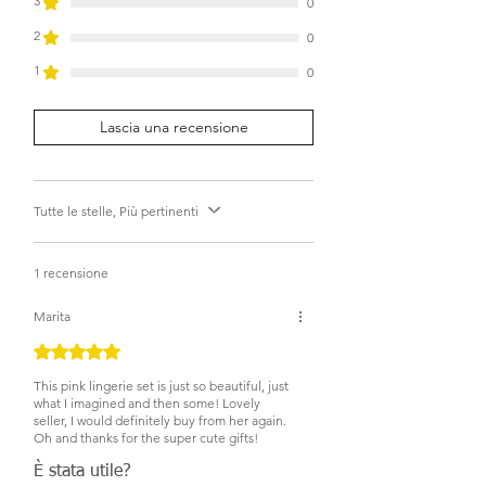
3
0
2
0
1
0
Lascia una recensione
Tutte le stelle, Più pertinenti
1 recensione
Marita
Valutazione 5 stelle su 5.
This pink lingerie set is just so beautiful, just
what I imagined and then some! Lovely
seller, I would definitely buy from her again.
Oh and thanks for the super cute gifts!
È stata utile?