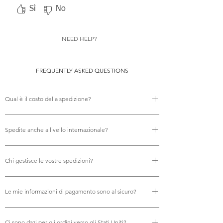
Sì
No
NEED HELP?
FREQUENTLY ASKED QUESTIONS
Qual è il costo della spedizione?
Non ci sono costi di spedizione.
Spedite anche a livello internazionale?
Sì, offriamo la spedizione internazionale gratuita.
Chi gestisce le vostre spedizioni?
Utilizziamo Royal Mail per tutte le nostre spedizioni,
Le mie informazioni di pagamento sono al sicuro?
garantendo una consegna affidabile e puntuale.
Assolutamente. I vostri pagamenti vengono elaborati in
Ci sono dazi per gli ordini verso gli Stati Uniti?