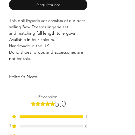
Acquista ora
This doll lingerie set consists of our best
selling Bow Dreams lingerie set
and matching full length tulle gown.
Available in four colours.
Handmade in the UK.
Dolls, shoes, props and accessories are
not for sale.
Editor's Note
Ohh La La... Welcome to the
boudoir.Discover our best seller Bow
Recensioni
Dreams lingerie teamed with the
5.0
Valutazione 5 stelle su 5.
matching tulle gown in one perfect
Boudior Set. Silmple yet delicatly
5
1
beautiful, a perfect for dolls' boudoir!
4
0