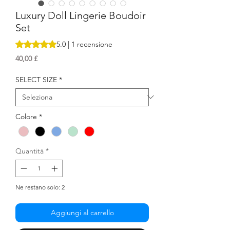
Luxury Doll Lingerie Boudoir
Set
Sulla base di 1 recensione, la valutazione è 5.0 su cinque s
5.0 | 1 recensione
Prezzo
40,00 £
SELECT SIZE
*
Colore
*
Quantità
*
Ne restano solo: 2
Aggiungi al carrello