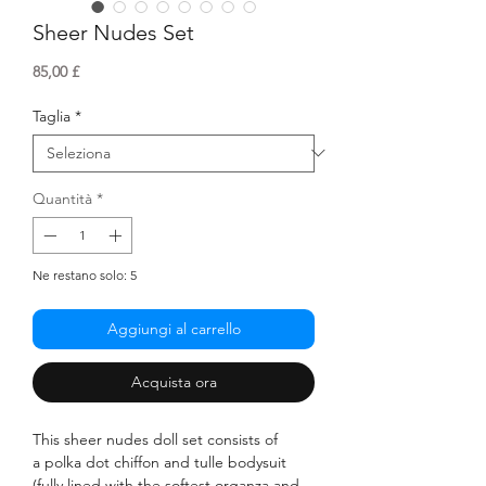
Sheer Nudes Set
Prezzo
85,00 £
Taglia
*
Quantità
*
Ne restano solo: 5
Aggiungi al carrello
Acquista ora
This sheer nudes doll set consists of
a polka dot chiffon and tulle bodysuit
(fully lined with the softest organza and