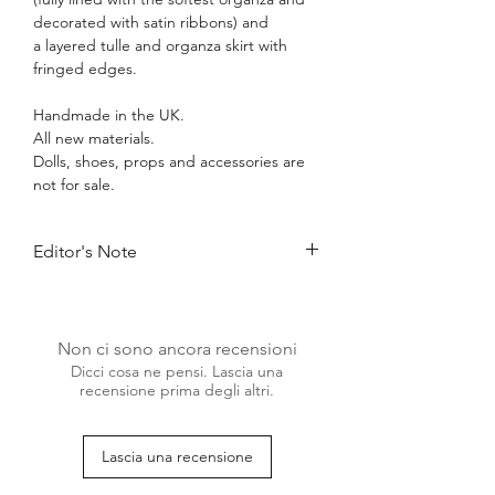
decorated with satin ribbons) and
a layered tulle and organza skirt with
fringed edges.
Handmade in the UK.
All new materials.
Dolls, shoes, props and accessories are
not for sale.
Editor's Note
The new fashion trend to be gracing our
dolls' wardrobes is all about showing
some doll skin. See-through fabrics have
Non ci sono ancora recensioni
the potential to create feminine looks
Dicci cosa ne pensi. Lascia una
with a cheeky twist, or can simply be
recensione prima degli altri.
paired above other items to show just a
hint of skin.
We have created this duo in natural
Lascia una recensione
nude shades for an exquisite boudoir