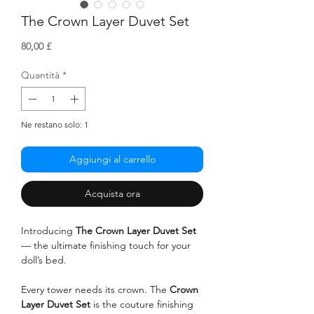
The Crown Layer Duvet Set
Prezzo
80,00 £
Quantità
*
Ne restano solo: 1
Aggiungi al carrello
Acquista ora
Introducing
The
Crown Layer Duvet Set
— the ultimate finishing touch for your
doll’s bed.
Every tower needs its crown. The
Crown
Layer Duvet Set
is the couture finishing