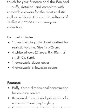
touch for your Princess‑and‑the‑Pea bed
— puffy, detailed, and complete with
removable covers for the most realistic
dollhouse sleep. Choose the softness of
Ruffles & Stitches
to crown your
collection
Each set includes:
1 classic white puffy duvet crafted for
realistic volume. Size 17 x 27cm.
4 white pillows (2 large: 8 x 10cm, 2
small: 6 x 9cm).
1 removable duvet cover
4 removable pillowcase covers
Features:
Puffy, three‑dimensional construction
for couture realism
Removable covers and pillowcases for
authentic “real play” styling
Couture‑inspired detailing for a luxury