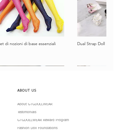
et di nozioni di base essenziali
Dual Strap Doll Sandals
Vista rapida
Vista rapida
ABOUT US
About GTGDOLLWEAR
Testimonials
GTGDOLLWEAR Reward Program
Fashion Doll Foundations