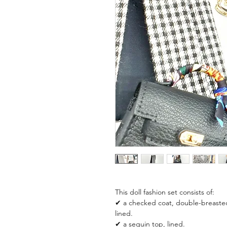
This doll fashion set consists of:
✔ a checked coat, double-breasted 
lined.
✔ a sequin top, lined.