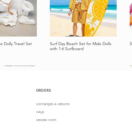
e Dolly Travel Set
Surf Day Beach Set for Male Dolls
S
a rapida
Vista rapida
with 1:6 Surfboard
ORDERS
Exchanges & Returns
FAQs
Review Form