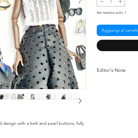
Ne restano solo: 1
Aggiungi al carrell
Editor's Note
Discover our new VER
pieces to your dolls 
for the sartorial simp
The black and white 
by storm, capturing h
This set is perfect for
transformed instantly 
design with a belt and pearl buttons, fully
maxi bow brooch. Do
staple pieces to your