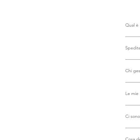
Qual è 
Non ci 
Spedite
Sì, off
Chi ges
Utilizz
affidab
Le mie 
Assolut
credito
Ci sono 
credito
Electro
Per gli
per offr
saprete
Cosa de