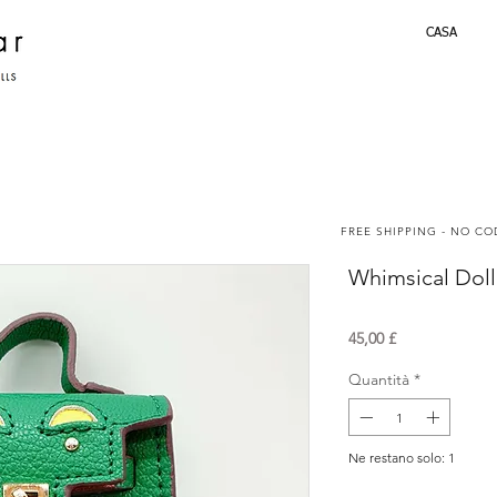
CASA
FREE SHIPPING - NO C
Whimsical Dol
Prezzo
45,00 £
Quantità
*
Ne restano solo: 1