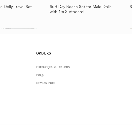
e Dolly Travel Set
Surf Day Beach Set for Male Dolls
S
a rapida
Vista rapida
with 1:6 Surfboard
ORDERS
Exchanges & Returns
FAQs
Review Form
lub Dress
Simplicity 4-Piece
Doll Pleated Micro Mini Skirt
7-Piece Boucle Doll Fashion Set
I
B
a rapida
a rapida
Vista rapida
Vista rapida
1