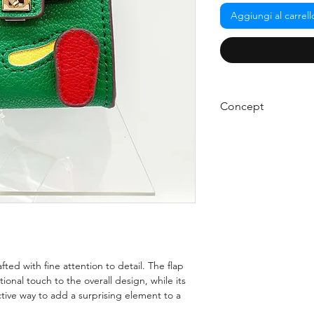
Aggiungi al carrell
Concept
Introducing our ador
perfect accessory to
ensemble! This beaut
provide the perfect b
fashion dolls.
afted with fine attention to detail. The flap
ional touch to the overall design, while its
ective way to add a surprising element to a