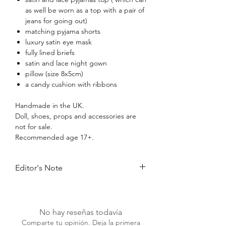
as well be worn as a top with a pair of
jeans for going out)
matching pyjama shorts
luxury satin eye mask
fully lined briefs
satin and lace night gown
pillow (size 8x5cm)
a candy cushion with ribbons
Handmade in the UK.
Doll, shoes, props and accessories are
not for sale.
Recommended age 17+.
Editor's Note
"Dear Sleep,I know we had problems
when I was younger and I hated you, but
I love you now and I can't get enough of
No hay reseñas todavía
you!..."
Comparte tu opinión. Deja la primera