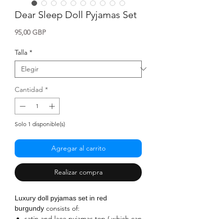
Dear Sleep Doll Pyjamas Set
Precio
95,00 GBP
Talla
*
Cantidad
*
Solo 1 disponible(s)
Agregar al carrito
Realizar compra
Luxury doll pyjamas set in red
consists of:
burgundy
satin and lace pyjamas top ( which can