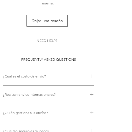
Sleepwear is back into our store by a
reseña.
popular demand. Discover a new luxury
pyjamas set in luxurious red burgundy!
Dejar una reseña
NEED HELP?
FREQUENTLY ASKED QUESTIONS
¿Cuál es el costo de envío?
No hay costo de envío.
¿Realizan envíos internacionales?
Sí, ofrecemos envío internacional gratuito.
¿Quién gestiona sus envíos?
Utilizamos Royal Mail para todos nuestros envíos,
¿Qué tan seguro es mi pago?