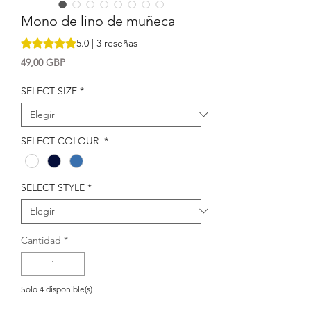
Mono de lino de muñeca
Según 3 reseñas, la calificación es de 5.0 de 5 estrellas
5.0 | 3 reseñas
Precio
49,00 GBP
SELECT SIZE
*
SELECT COLOUR
*
SELECT STYLE
*
Cantidad
*
Solo 4 disponible(s)