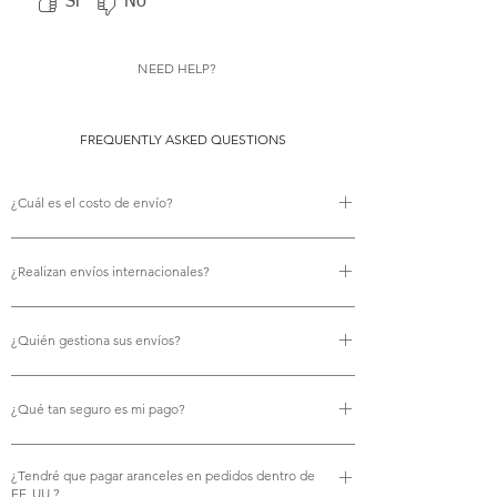
Sí
No
NEED HELP?
FREQUENTLY ASKED QUESTIONS
¿Cuál es el costo de envío?
No hay costo de envío.
¿Realizan envíos internacionales?
Sí, ofrecemos envío internacional gratuito.
¿Quién gestiona sus envíos?
Utilizamos Royal Mail para todos nuestros envíos,
¿Qué tan seguro es mi pago?
garantizando una entrega fiable y puntual.
Por supuesto. Sus pagos se procesan de forma segura
¿Tendré que pagar aranceles en pedidos dentro de
mediante tarjeta de crédito, PayPal, Apple Pay y Google
EE. UU.?