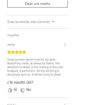
Dejar una reseña
Todas las estrellas, Más relevantes
3 reseñas
Jenny
Obtuvo 5 de 5 estrellas.
Great summer denim look for my dolls.
Beautifully made, as always by Dasha. The
attention to detail, in the making of this cute
bodysuit, is perfection. All the stitching is
absolutely spot on. It will be lovely to dress
my dolls in, once summer arrives!
¿Te resultó útil?
Sí
No