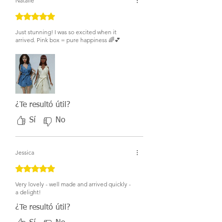
Natalie
Obtuvo 5 de 5 estrellas.
Just stunning! I was so excited when it
arrived. Pink box = pure happiness 🌈💕
¿Te resultó útil?
Sí
No
Jessica
Obtuvo 5 de 5 estrellas.
Very lovely - well made and arrived quickly -
a delight!
¿Te resultó útil?