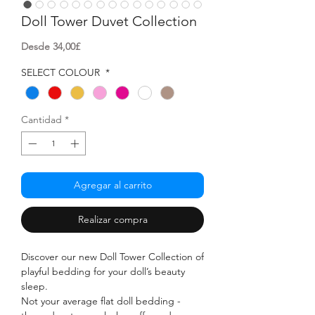
Doll Tower Duvet Collection
Precio
Desde
34,00£
de
oferta
SELECT COLOUR
*
Cantidad
*
Agregar al carrito
Realizar compra
Discover our new Doll Tower Collection of
playful bedding for your doll’s beauty
sleep.
Not your average flat doll bedding -