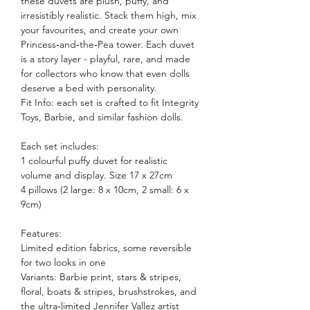
these duvets are plush, puffy, and
irresistibly realistic. Stack them high, mix
your favourites, and create your own
Princess‑and‑the‑Pea tower. Each duvet
is a story layer - playful, rare, and made
for collectors who know that even dolls
deserve a bed with personality.
Fit Info: each set is crafted to fit Integrity
Toys, Barbie, and similar fashion dolls.
Each set includes:
1 colourful puffy duvet for realistic
volume and display. Size 17 x 27cm
4 pillows (2 large: 8 x 10cm, 2 small: 6 x
9cm)
Features:
Limited edition fabrics, some reversible
for two looks in one
Variants: Barbie print, stars & stripes,
floral, boats & stripes, brushstrokes, and
the ultra‑limited Jennifer Vallez artist