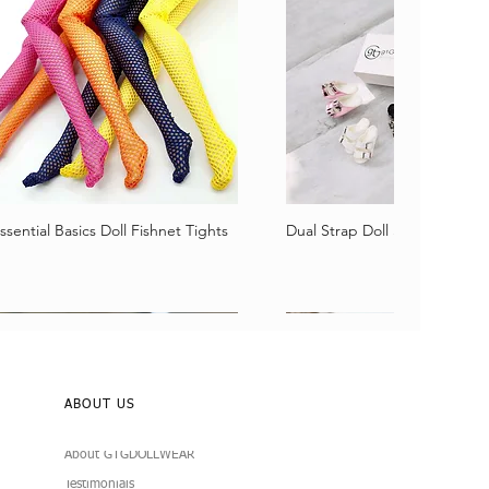
ssential Basics Doll Fishnet Tights
Dual Strap Doll Sandals
Vista rápida
Vista rápida
ABOUT US
About GTGDOLLWEAR
Testimonials