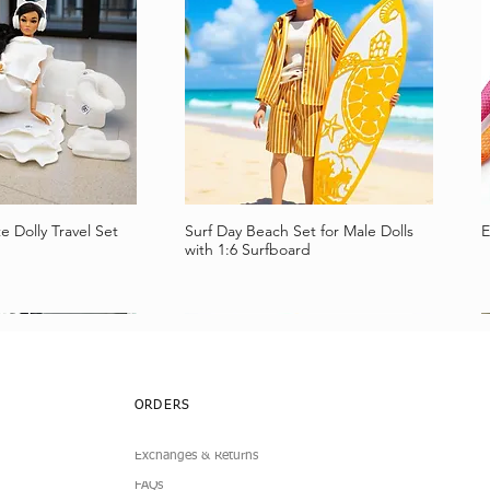
e Dolly Travel Set
Surf Day Beach Set for Male Dolls
E
a rápida
Vista rápida
with 1:6 Surfboard
ORDERS
Exchanges & Returns
FAQs