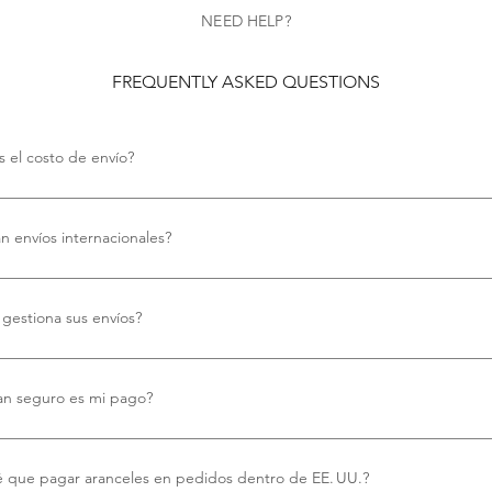
NEED HELP?
FREQUENTLY ASKED QUESTIONS
s el costo de envío?
costo de envío.
an envíos internacionales?
ecemos envío internacional gratuito.
gestiona sus envíos?
mos Royal Mail para todos nuestros envíos, garantizando una entrega fiab
.
an seguro es mi pago?
uesto. Sus pagos se procesan de forma segura mediante tarjeta de cré
 Apple Pay y Google Pay. Aceptamos las principales tarjetas, incluidas Vi
é que pagar aranceles en pedidos dentro de EE. UU.?