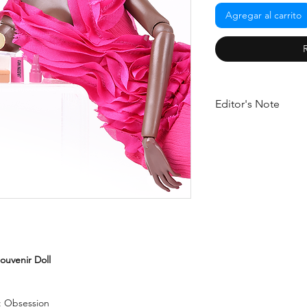
Agregar al carrito
Editor's Note
Gorgeous Official Con
shares her obsession 
Centerpiece doll was
extraordinaire Jason
Souvenir Doll
n: Obsession