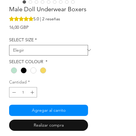
Male Doll Underwear Boxers
Según 2 reseñas, la calificación es de 5.0 de 5 estrellas
5.0 | 2 reseñas
Precio
16,00 GBP
SELECT SIZE
*
SELECT COLOUR
*
Cantidad
*
Agregar al carrito
Realizar compra