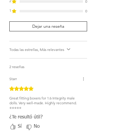
2
0
1
0
Dejar una reseña
Todas las estrellas, Más relevantes
2 reseñas
Starr
Obtuvo 5 de 5 estrellas.
Great fitting boxers for 1:6 Integrity male
dolls. Very well-made. Highly recommend.
⭐️⭐️⭐️⭐️⭐️
¿Te resultó útil?
Sí
No