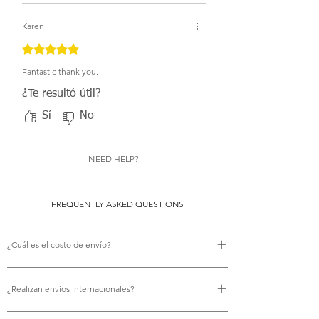
Karen
Obtuvo 5 de 5 estrellas.
Fantastic thank you.
¿Te resultó útil?
Sí
No
NEED HELP?
FREQUENTLY ASKED QUESTIONS
¿Cuál es el costo de envío?
No hay costo de envío.
¿Realizan envíos internacionales?
Sí, ofrecemos envío internacional gratuito.