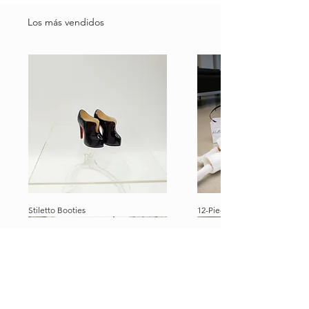
Los más vendidos
Stiletto Booties
12-Piece Ultimate Dolly Travel