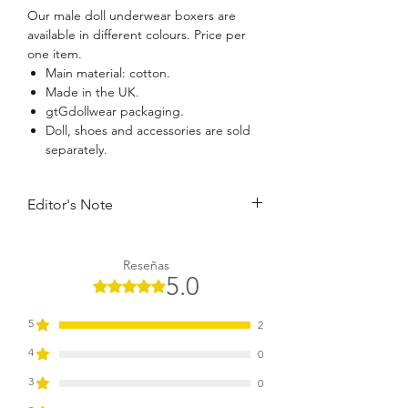
Our male doll underwear boxers are
available in different colours. Price per
one item.
Main material: cotton.
Made in the UK.
gtGdollwear packaging.
Doll, shoes and accessories are sold
separately.
Editor's Note
Super soft cottons keep our men's
designer boxers light and stylish so your
Reseñas
doll will stay cosy all day (and night). Just
5.0
Obtuvo 5 de 5 estrellas.
make sure your doll's clothes are as
stylish as his underwear!
5
2
4
0
3
0