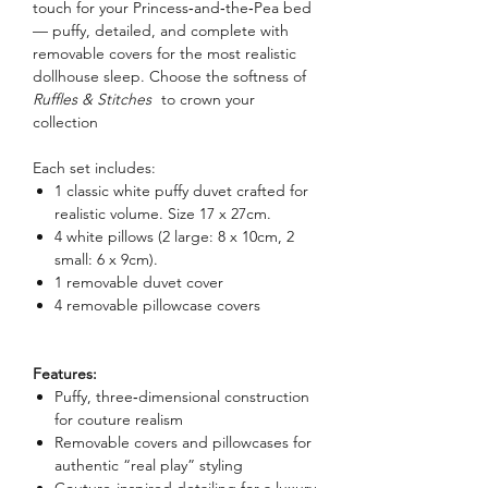
touch for your Princess‑and‑the‑Pea bed
— puffy, detailed, and complete with
removable covers for the most realistic
dollhouse sleep. Choose the softness of
Ruffles & Stitches
to crown your
collection
Each set includes:
1 classic white puffy duvet crafted for
realistic volume. Size 17 x 27cm.
4 white pillows (2 large: 8 x 10cm, 2
small: 6 x 9cm).
1 removable duvet cover
4 removable pillowcase covers
Features:
Puffy, three‑dimensional construction
for couture realism
Removable covers and pillowcases for
authentic “real play” styling
Couture‑inspired detailing for a luxury