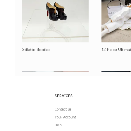
Stiletto Booties
12-Piece Ultimat
Vista rápida
Vist
SERVICES
Contact us
Your Account
Help