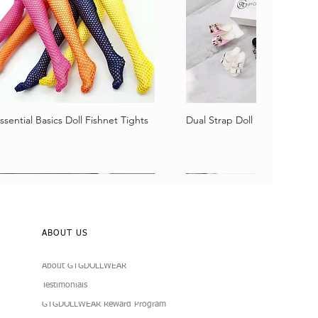
ssential Basics Doll Fishnet Tights
Dual Strap Doll Sandals
Vista rápida
Vista rápida
ABOUT US
About GTGDOLLWEAR
Testimonials
GTGDOLLWEAR Reward Program