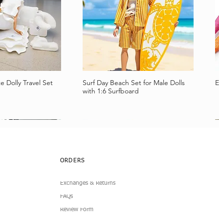
e Dolly Travel Set
Surf Day Beach Set for Male Dolls
E
a rápida
Vista rápida
with 1:6 Surfboard
ORDERS
Exchanges & Returns
FAQs
Review Form