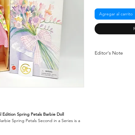
Agregar al carrito
Editor's Note
Step back in time to 1
Spring Petals Barbie 
glamour and style of t
and stunning accessor
have for any serious 
addition to any Barbie
in the design and the
true work of art and a
 Edition Spring Petals Barbie Doll
enthusiast. Don't mis
arbie Spring Petals Second in a Series is a
and timeless Barbie d