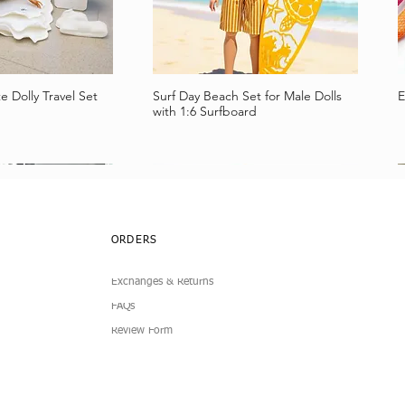
e Dolly Travel Set
Surf Day Beach Set for Male Dolls
E
a rápida
Vista rápida
with 1:6 Surfboard
ORDERS
Exchanges & Returns
FAQs
Review Form
lub Dress
Simplicity 4-Piece
Doll Pleated Micro Mini Skirt
7-Piece Boucle Doll Fashion Set
I
B
a rápida
a rápida
Vista rápida
Vista rápida