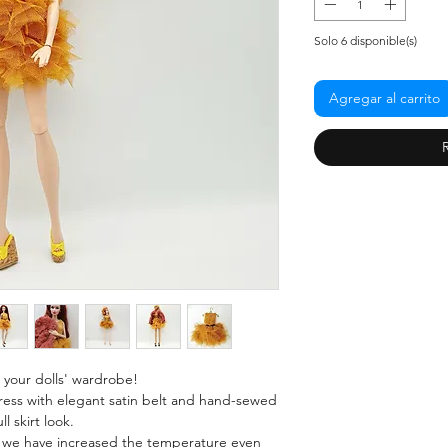
Solo 6 disponible(s)
Agregar al carrito
n your dolls' wardrobe!
ress with elegant satin belt and hand-sewed
ll skirt look.
ut we have increased the temperature even