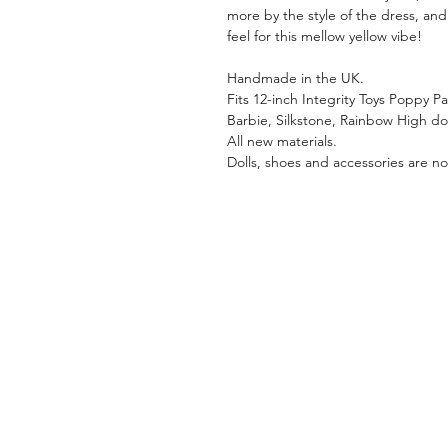
more by the style of the dress, and
feel for this mellow yellow vibe!
Handmade in the UK.
Fits 12-inch Integrity Toys Poppy P
Barbie, Silkstone, Rainbow High dol
All new materials.
Dolls, shoes and accessories are not