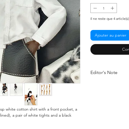
Il ne reste que 4 article(s
Ajouter au panier
Com
Editor's Note
Black and white doll 
because of the inhere
color combination. It 
elegance and chicness
trend in the fashion i
risp white cotton shirt with a front pocket, a
inch dolls, the Black 
 lined), a pair of white tights and a black
Fashion Set from gtG
enduring trend, allow