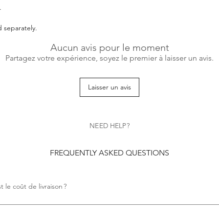
grace and style. With
.
beauty of black and w
elevating your doll's
d separately.
sophistication.
Aucun avis pour le moment
Partagez votre expérience, soyez le premier à laisser un avis.
Laisser un avis
NEED HELP?
FREQUENTLY ASKED QUESTIONS
t le coût de livraison ?
 aucun frais de livraison.