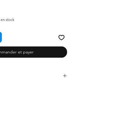
) en stock
mander et payer
fashion continues to endure
nt beauty and simplicity of this
effortlessly brings a touch of
 to any outfit, making it a timeless
ndustry. Created exclusively for 12
and White Simplicity 4-Piece Doll
dollwear is an example of this
ing your doll to stand out with