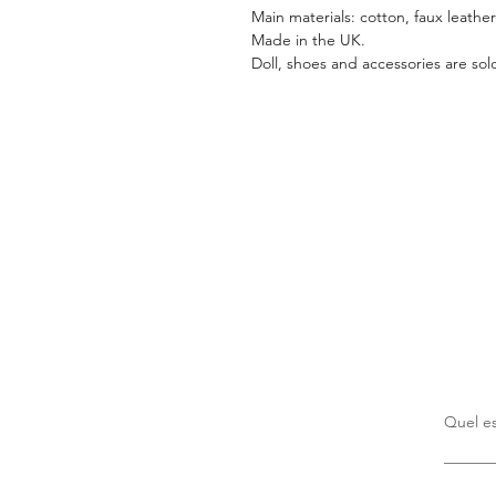
Main materials: cotton, faux leather
Made in the UK.
Doll, shoes and accessories are sol
Quel es
Il n’y a