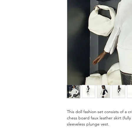
This doll fashion set consists of a c
chess board faux leather skirt (fully
sleeveless plunge vest.