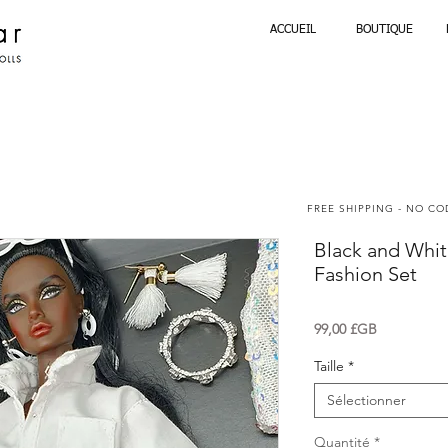
ACCUEIL
BOUTIQUE
FREE SHIPPING - NO C
Black and White
Fashion Set
Prix
99,00 £GB
Taille
*
Sélectionner
Quantité
*