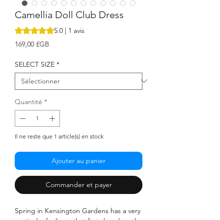
Camellia Doll Club Dress
La note est de 5.0 sur cinq étoiles selon 1 avis
5.0 | 1 avis
Prix
169,00 £GB
SELECT SIZE
*
Quantité
*
Il ne reste que 1 article(s) en stock
Ajouter au panier
Commander et payer
Spring in Kensington Gardens has a very