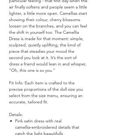
particular feeling - that first day when the
air finally softens and people seem a little
lighter, a little more open. Camellias start
showing their colour, cherry blossoms
loosen on the branches, and you can feel
the shift in yourself too. The Camellia
Dress is made for that moment: simple,
sculpted, quietly uplifting, the kind of
piece that steadies your mood the
second you look at it. It’s the sort of
dress a friend would lean in and whisper,
“Oh, this one is so you.”
Fit Info: Each item is crafted to the
precise proportions of the doll size you
select from the size menu, ensuring an
accurate, tailored fit.
Details:
Pink satin dress with real
camellia‑embroidered details that
catch the light beautifully