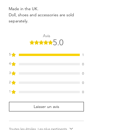
Made in the UK.
Doll, shoes and accessories are sold
separately.
Avis
5.0
Noté 5 sur 5.
5
1
4
0
3
0
2
0
1
0
Laisser un avis
Toutes les étoiles, Les plus pertinents