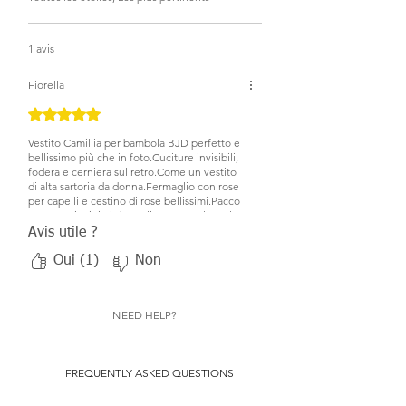
1 avis
Fiorella
Noté 5 sur 5.
Vestito Camillia per bambola BJD perfetto e
bellissimo più che in foto.Cuciture invisibili,
fodera e cerniera sul retro.Come un vestito
di alta sartoria da donna.Fermaglio con rose
per capelli e cestino di rose bellissimi.Pacco
curato nei minimi dettagli.Il prezzo alto vale
ogni dettaglio dell' articolo.
Avis utile ?
Consigliatissimo.
Oui (1)
Non
NEED HELP?
FREQUENTLY ASKED QUESTIONS