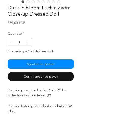
Dusk In Bloom Luchia Zadra
Close-up Dressed Doll
Prix
379,00 £GB
Quantité
*
Il ne reste que 1 article(s) en stock
Ajouter au panier
Commander et payer
Poupée gros plan Luchia Zadra™ La
collection Fashion Royalty®
Poupée Loterry avec droit d'achat du W
Club