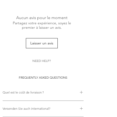
En raison de la nature du produit, les
retours ne sont pas acceptés.
Aucun avis pour le moment
Partagez votre expérience, soyez le
premier à laisser un avis.
Laisser un avis
NEED HELP?
FREQUENTLY ASKED QUESTIONS
Quel est le coût de livraison ?
Il n’y a aucun frais de livraison.
Versenden Sie auch international?