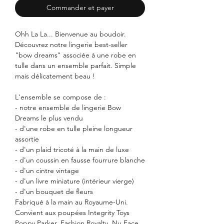
Commander et payer
Ohh La La... Bienvenue au boudoir.
Découvrez notre lingerie best-seller
"bow dreams" associée à une robe en
tulle dans un ensemble parfait. Simple
mais délicatement beau !
L'ensemble se compose de :
- notre ensemble de lingerie Bow
Dreams le plus vendu
- d'une robe en tulle pleine longueur
assortie
- d'un plaid tricoté à la main de luxe
- d'un coussin en fausse fourrure blanche
- d'un cintre vintage
- d'un livre miniature (intérieur vierge)
- d'un bouquet de fleurs
Fabriqué à la main au Royaume-Uni.
Convient aux poupées Integrity Toys
Poppy Parker, Fashion Royalty, Nu Face,