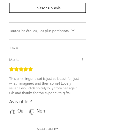
Laisser un avis
Toutes les étoiles, Les plus pertinents
1 avis
Marita
Noté 5 sur 5.
This pink lingerie set is just so beautiful, just
what I imagined and then some! Lovely
seller, I would definitely buy from her again.
Oh and thanks for the super cute gifts!
Avis utile ?
Oui
Non
NEED HELP?