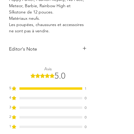
Meteor, Barbie, Rainbow High et
Silkstone de 12 pouces.
Matériaux neufs.
Les poupées, chaussures et accessoires
ne sont pas à vendre.
Editor's Note
Ohh La La... Welcome to the
boudoir.Discover our best seller Bow
Avis
Dreams lingerie teamed with the
5.0
Noté 5 sur 5.
matching tulle gown in one perfect
Boudior Set. Silmple yet delicatly
5
1
beautiful, a perfect for dolls' boudoir!
4
0
3
0
2
0
1
0