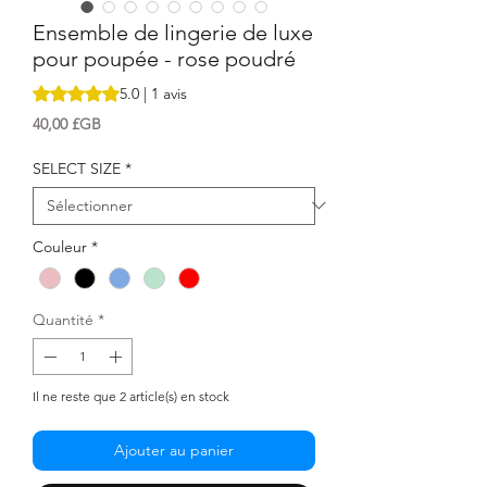
Ensemble de lingerie de luxe
pour poupée - rose poudré
La note est de 5.0 sur cinq étoiles selon 1 avis
5.0 | 1 avis
Prix
40,00 £GB
SELECT SIZE
*
Couleur
*
Quantité
*
Il ne reste que 2 article(s) en stock
Ajouter au panier