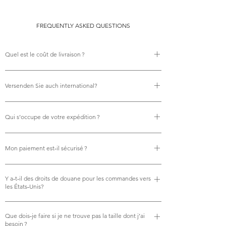
FREQUENTLY ASKED QUESTIONS
Quel est le coût de livraison ?
Il n’y a aucun frais de livraison.
Versenden Sie auch international?
Oui, nous proposons la livraison internationale gratuite.
Qui s’occupe de votre expédition ?
Nous utilisons Royal Mail pour tous nos envois, ce qui
Mon paiement est‑il sécurisé ?
garantit une livraison fiable et ponctuelle.
Absolument. Vos paiements sont traités en toute sécurité
Y a‑t‑il des droits de douane pour les commandes vers
via carte bancaire, PayPal, Apple Pay et Google Pay. Nous
les États‑Unis?
acceptons les principales cartes, dont Visa, American
Express, Mastercard, Discover, JCB, Diners, Visa Electron,
individuels, tous les droits de douane américains
Que dois‑je faire si je ne trouve pas la taille dont j’ai
Maestro et ChinaUnionPay. Toutes les transactions sont
applicables sont calculés lors du paiement, afin que vous
besoin ?