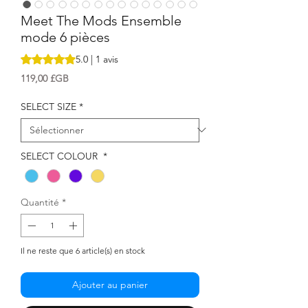
Meet The Mods Ensemble
mode 6 pièces
La note est de 5.0 sur cinq étoiles selon 1 avis
5.0 | 1 avis
Prix
119,00 £GB
SELECT SIZE
*
SELECT COLOUR
*
Quantité
*
Il ne reste que 6 article(s) en stock
Ajouter au panier