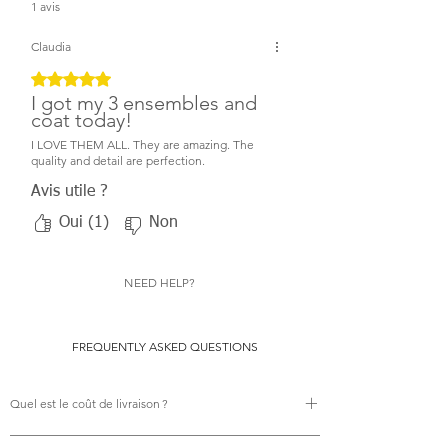
1 avis
Claudia
Noté 5 sur 5.
I got my 3 ensembles and
coat today!
I LOVE THEM ALL. They are amazing. The
quality and detail are perfection.
Avis utile ?
Oui (1)
Non
NEED HELP?
FREQUENTLY ASKED QUESTIONS
Quel est le coût de livraison ?
Il n’y a aucun frais de livraison.