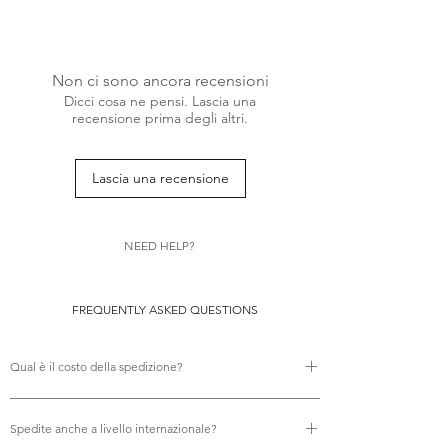
At this point, there's no one left for
Baroness Agnes Von Weiss to upstage
and outshine... Other than herself! And
Non ci sono ancora recensioni
what better way to become the talk of
Dicci cosa ne pensi. Lascia una
the night than to show up to the same
recensione prima degli altri.
fabulous soirée four years later in an
unexpected color variation version of her
most sensational look!
Lascia una recensione
NEED HELP?
FREQUENTLY ASKED QUESTIONS
Qual è il costo della spedizione?
Non ci sono costi di spedizione.
Spedite anche a livello internazionale?