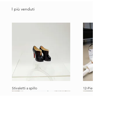
I più venduti
Stivaletti a spillo
12-Piece Ultimate Dolly Travel