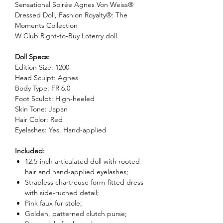
Sensational Soirée Agnes Von Weiss®
Dressed Doll, Fashion Royalty®: The
Moments Collection
W Club Right-to-Buy Loterry doll.
Doll Specs:
Edition Size: 1200
Head Sculpt: Agnes
Body Type: FR 6.0
Foot Sculpt: High-heeled
Skin Tone: Japan
Hair Color: Red
Eyelashes: Yes, Hand-applied
Included:
12.5-inch articulated doll with rooted
hair and hand-applied eyelashes;
Strapless chartreuse form-fitted dress
with side-ruched detail;
Pink faux fur stole;
Golden, patterned clutch purse;