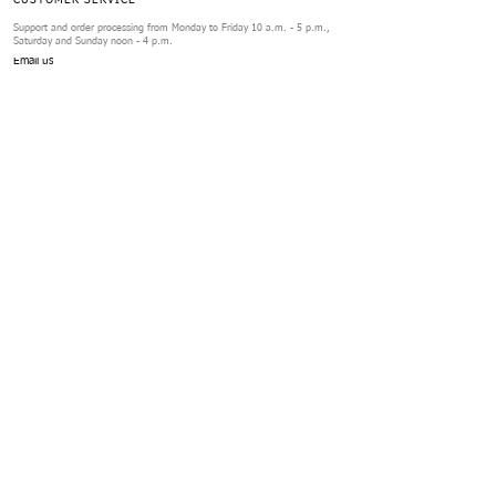
CUSTOMER SERVICE
Support and order processing from Monday to Friday 10 a.m. - 5 p.m.,
Saturday and Sunday noon - 4 p.m.
Email us
ORDERS
Exchanges & Returns
FAQs
Review Form
SERVICES
Contact us
Your Account
Help