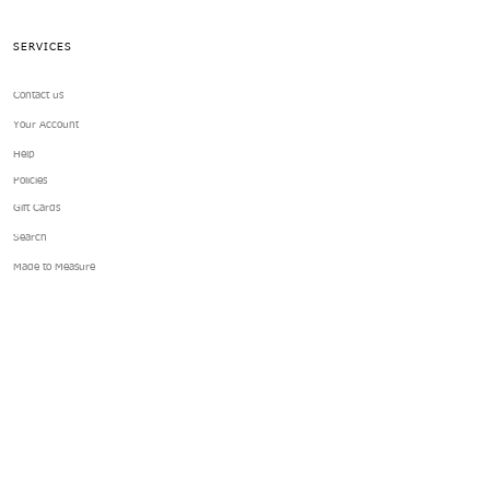
SERVICES
Contact us
Your Account
Help
Policies
Gift Cards
Search
Made to Measure
ABOUT US
About GTGDOLLWEAR
Testimonials
GTGDOLLWEAR Reward Program