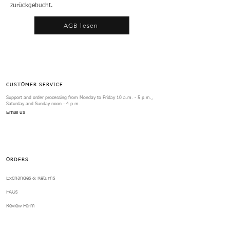
zurückgebucht.
AGB lesen
CUSTOMER SERVICE
Support and order processing from Monday to Friday 10 a.m. - 5 p.m.,
Saturday and Sunday noon - 4 p.m.
Email us
ORDERS
Exchanges & Returns
FAQs
Review Form