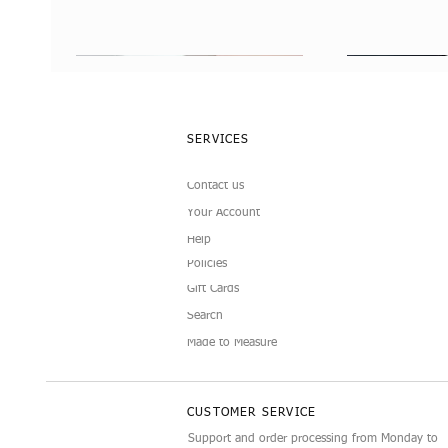
SERVICES
Contact us
Your Account
Help
Policies
Gift Cards
Doll Sunglasses
Luxury Display Mannequin for
Camellia Doll C
Black and White 
Schnellansicht
Schnellansicht
Schne
Schne
Search
12‑Inch Doll Accessories
Doll Fashion Set
Made to Measure
CUSTOMER SERVICE
Support and order processing from Monday to