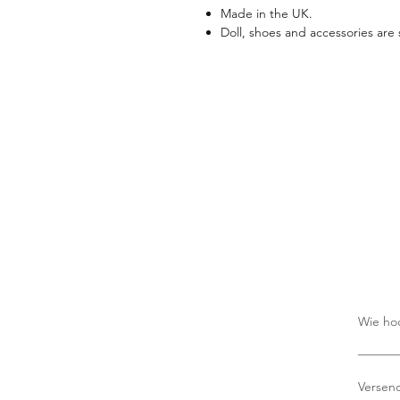
Made in the UK.
Doll, shoes and accessories are 
Wie ho
Es fall
Versend