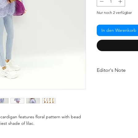
Nur noch 2 verfügbar
In den Warenkorb
Editor's Note
The cutest floral card
called it the Best Lila
It looks the best with 
balance out the fluffi
yarn.
There is nothing big
cardigan features floral pattern with bead
st shade of lilac.