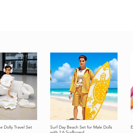
e Dolly Travel Set
Surf Day Beach Set for Male Dolls
E
llansicht
Schnellansicht
with 1:6 Surfboard