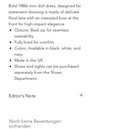
Bold 1980s mini doll dress, designed for
statement dressing is made of delicate
floral lace with an oversized bow at the
front for high-impact elegance.
Closure: Back zip for seamless
wearability.
Fully lined for comfort.
Colors: Available in black, white, and
navy
Made in the UK
Shoes and tights can be purchased
separately from the Shoes
Department.
Editor's Note
Bigger, bolder, unforgettable. This lace-
flower mini dress is all about making an
entrance - its oversized front bow steals
Noch keine Bewertungen
the spotlight, commanding attention
vorhanden