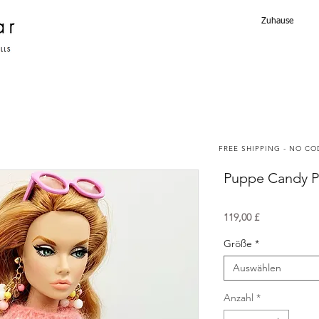
Zuhause
FREE SHIPPING - NO C
Puppe Candy Pi
Preis
119,00 £
Größe
*
Auswählen
Anzahl
*