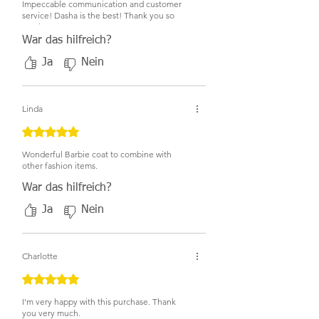
Impeccable communication and customer
service! Dasha is the best! Thank you so
much!
War das hilfreich?
Ja
Nein
Linda
Mit 5 von 5 Sternen bewertet.
Wonderful Barbie coat to combine with
other fashion items.
War das hilfreich?
Ja
Nein
Charlotte
Mit 5 von 5 Sternen bewertet.
I'm very happy with this purchase. Thank
you very much.