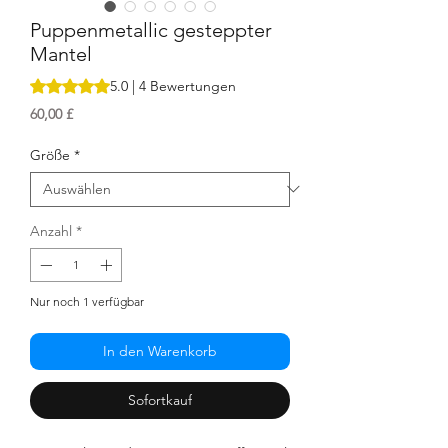
Puppenmetallic gesteppter
Mantel
Das Rating beträgt 5.0 von fünf Sternen, basierend auf 4 
5.0 | 4 Bewertungen
Preis
60,00 £
Größe
*
Anzahl
*
Nur noch 1 verfügbar
In den Warenkorb
Sofortkauf