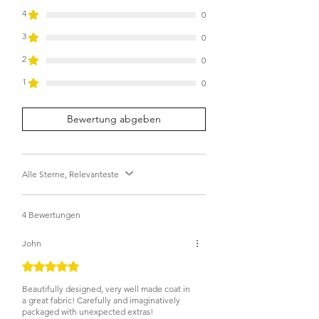
4
0
3
0
2
0
1
0
Bewertung abgeben
Alle Sterne, Relevanteste
4 Bewertungen
John
Mit 5 von 5 Sternen bewertet.
Beautifully designed, very well made coat in
a great fabric! Carefully and imaginatively
packaged with unexpected extras!