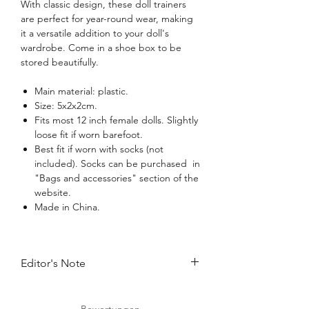
With classic design, these doll trainers
are perfect for year-round wear, making
it a versatile addition to your doll's
wardrobe. Come in a shoe box to be
stored beautifully.
Main material: plastic.
Size: 5x2x2cm.
Fits most 12 inch female dolls. Slightly
loose fit if worn barefoot.
Best fit if worn with socks (not
included). Socks can be purchased in
"Bags and accessories" section of the
website.
Made in China.
Editor's Note
Get your kicks in our edit of the most
wanted doll sneakers. Inject a dose of
Bewertungen