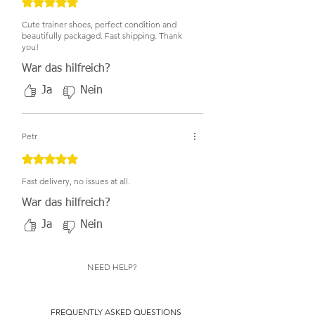
Mit 5 von 5 Sternen bewertet.
Cute trainer shoes, perfect condition and
beautifully packaged. Fast shipping. Thank
you!
War das hilfreich?
Ja
Nein
Petr
Mit 5 von 5 Sternen bewertet.
Fast delivery, no issues at all.
War das hilfreich?
Ja
Nein
NEED HELP?
FREQUENTLY ASKED QUESTIONS