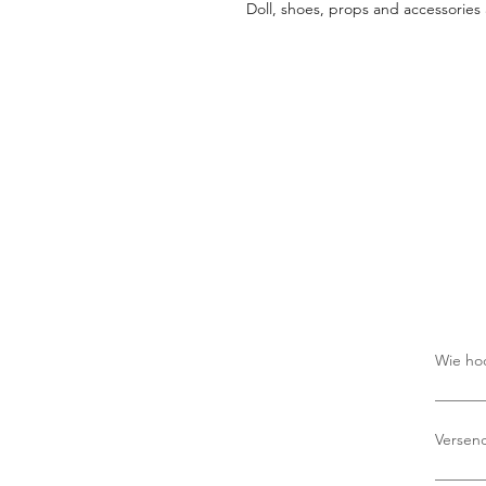
Doll, shoes, props and accessories 
Wie ho
Es fall
Versend