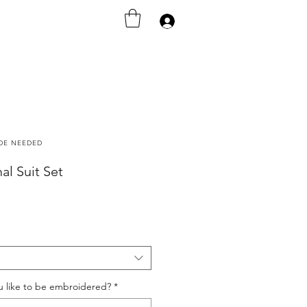
Anmelden
ODE NEEDED
al Suit Set
u like to be embroidered?
*