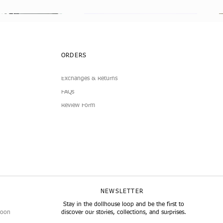
ORDERS
Exchanges & Returns
FAQs
Review Form
lub Dress
Simplicity 4-Piece
Doll Pleated Micro Mini Skirt
7-Piece Boucle Doll Fashion Set
I
B
llansicht
llansicht
Schnellansicht
Schnellansicht
1
NEWSLETTER
Stay in the dollhouse loop and be the first to
noon
discover our stories, collections, and surprises.