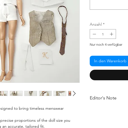
Anzahl
*
Nur noch 4 verfügbar
In den Warenkorb
Editor's Note
 designed to bring timeless menswear
Explore our mens thr
spot between subtle
e precise proportions of the doll size you
Once
a fashionable 
an accurate, tailored fit.
occasions,the beige 