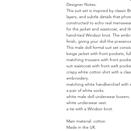
Designer Notes:
This suit set is inspired by classic B
layers, and subtle details that phot
constructed to echo real menswear: c
for the jacket and waistcoat, and t
hand‑tied Windsor knot. The embr
finish, giving your doll the presenc
This male doll formal suit set consis
beige jacket with front pockets, full
matching trousers with front pocke
suit waistcoat with front welt pocket
crispy white cotton shirt with a cl
embroidery.
matching white handkerchief with e
a pair of white socks.
white male doll underwear boxers.
white underwear vest.
a tie with a Windsor knot.
Main material: cotton.
Made in the UK.