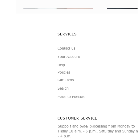
SERVICES
Contact us
Your Account
Help
Policies
Gift Cards
Doll Sunglasses
Luxury Display Mannequin for
Camellia Doll C
Black and White 
Schnellansicht
Schnellansicht
Schne
Schne
Search
12‑Inch Doll Accessories
Doll Fashion Set
Made to Measure
CUSTOMER SERVICE
Support and order processing from Monday to
Friday 10 a.m. - 5 p.m., Saturday and Sunday 
- 4 p.m.