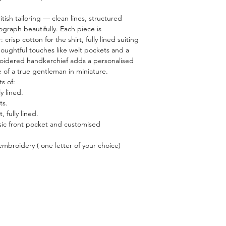
versatile option in me
ritish tailoring — clean lines, structured
for easy pairing with 
ograph beautifully. Each piece is
making it a go-to cho
risp cotton for the shirt, fully lined suiting
and elegant look
houghtful touches like welt pockets and a
Whether your doll is 
oidered handkerchief adds a personalised
dresser or he is taki
e of a true gentleman in miniature.
gurus, we’ve created t
ts of:
summer style.
y lined.
ts.
, fully lined.
assic front pocket and customised
mbroidery ( one letter of your choice)