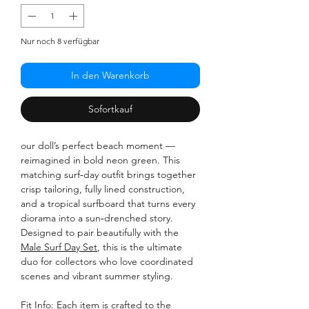
Nur noch 8 verfügbar
In den Warenkorb
Sofortkauf
our doll’s perfect beach moment —
reimagined in bold neon green. This
matching surf‑day outfit brings together
crisp tailoring, fully lined construction,
and a tropical surfboard that turns every
diorama into a sun‑drenched story.
Designed to pair beautifully with the
Male Surf Day Set
, this is the ultimate
duo for collectors who love coordinated
scenes and vibrant summer styling.
Fit Info: Each item is crafted to the