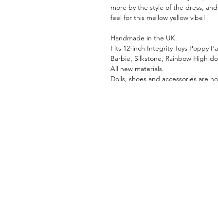
more by the style of the dress, and
feel for this mellow yellow vibe!
Handmade in the UK.
Fits 12-inch Integrity Toys Poppy P
Barbie, Silkstone, Rainbow High dol
All new materials.
Dolls, shoes and accessories are not