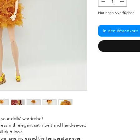
Nur noch 6 verfügbar
In den Warenkorb
n your dolls' wardrobe!
ress with elegant satin belt and hand-sewed
ll skirt look.
ut we have increased the temperature even