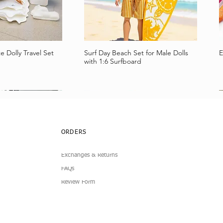
e Dolly Travel Set
Surf Day Beach Set for Male Dolls
E
llansicht
Schnellansicht
with 1:6 Surfboard
ORDERS
Exchanges & Returns
FAQs
Review Form
lub Dress
Simplicity 4-Piece
Doll Pleated Micro Mini Skirt
7-Piece Boucle Doll Fashion Set
I
B
llansicht
llansicht
Schnellansicht
Schnellansicht