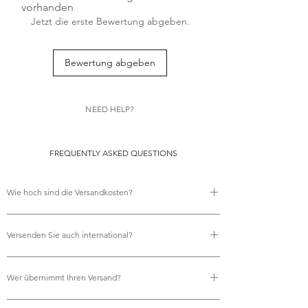
essence of timeless pleated style, while
vorhanden
adding a dash of contemporary flair.
Jetzt die erste Bewertung abgeben.
Don't miss out on the hottest trend in
doll fashion – add this stunning skirt to
your collection today!
Bewertung abgeben
NEED HELP?
FREQUENTLY ASKED QUESTIONS
Wie hoch sind die Versandkosten?
Es fallen keine Versandkosten an.
Versenden Sie auch international?
Ja, wir bieten kostenlosen internationalen Versand an.
Wer übernimmt Ihren Versand?
Wir nutzen Royal Mail für all unsere