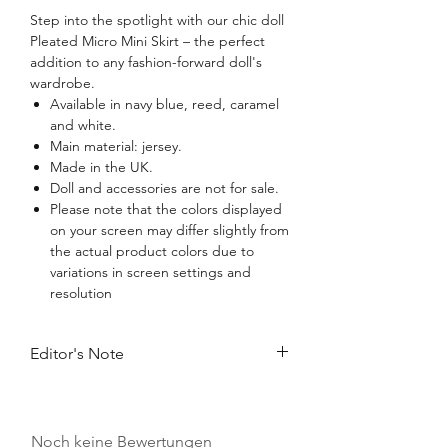
Step into the spotlight with our chic doll
Pleated Micro Mini Skirt – the perfect
addition to any fashion-forward doll's
wardrobe.
Available in navy blue, reed, caramel
and white.
Main material: jersey.
Made in the UK.
Doll and accessories are not for sale.
Please note that the colors displayed
on your screen may differ slightly from
the actual product colors due to
variations in screen settings and
resolution
Editor's Note
Discover our new micro mini skirt, the
tiniest of skirts you've ever seen. It's
daringly short but perfectly captures the
Noch keine Bewertungen