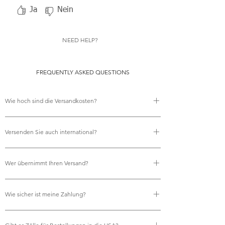
Ja
Nein
NEED HELP?
FREQUENTLY ASKED QUESTIONS
Wie hoch sind die Versandkosten?
Es fallen keine Versandkosten an.
Versenden Sie auch international?
Ja, wir bieten kostenlosen internationalen Versand an.
Wer übernimmt Ihren Versand?
Wir nutzen Royal Mail für all unsere
Wie sicher ist meine Zahlung?
Versandanforderungen und gewährleisten so eine
zuverlässige und pünktliche Lieferung.
Selbstverständlich. Ihre Zahlungen werden sicher über