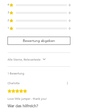
4
0
3
0
2
0
1
0
Bewertung abgeben
Alle Sterne, Relevanteste
1 Bewertung
Charlotte
Mit 5 von 5 Sternen bewertet.
Love little jumper - thank you!
War das hilfreich?