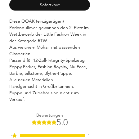
Sofortkauf
Diese OOAK (einzigartigen)
Perlenpullover gewannen den 2. Platz im
Wettbewerb der Little Fashion Week in
der Kategorie RTW.
Aus weichem Mohair mit passenden
Glasperlen.
Passend für 12-Zoll-Integrity-Spielzeug
Poppy Parker, Fashion Royalty, Nu Face,
Barbie, Silkstone, Blythe-Puppe.
Alle neuen Materialien.
Handgemacht in Großbritannien.
Puppe und Zubehör sind nicht zum
Verkauf.
Bewertungen
5.0
Mit 5 von 5 Sternen bewertet.
5
1