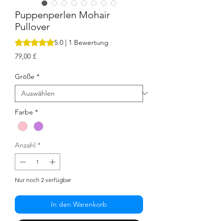
Puppenperlen Mohair
Pullover
Das Rating beträgt 5.0 von fünf Sternen, basierend auf 1 B
5.0 | 1 Bewertung
Preis
79,00 £
Größe
*
Farbe
*
Anzahl
*
Nur noch 2 verfügbar
In den Warenkorb