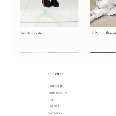
Stiletto Booties
12-Piece Ultimat
Schnellansicht
Schne
SERVICES
Contact us
Your Account
Help
Policies
Gift Cards