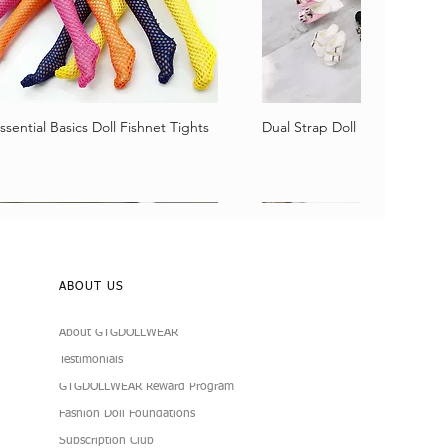
ssential Basics Doll Fishnet Tights
Dual Strap Doll Sandals
Schnellansicht
Schnellansicht
ABOUT US
About GTGDOLLWEAR
Testimonials
GTGDOLLWEAR Reward Program
Fashion Doll Foundations
Subscription Club