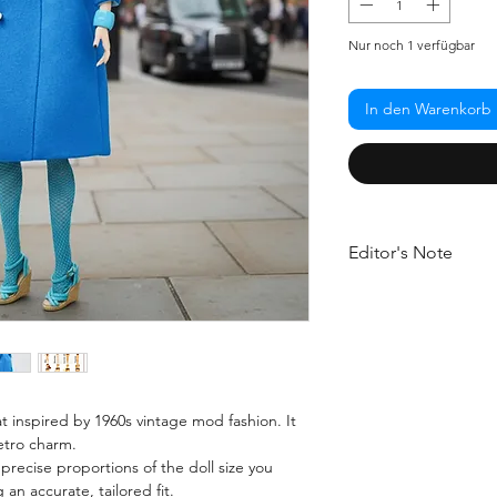
Nur noch 1 verfügbar
In den Warenkorb
Editor's Note
The 1960s were all a
striking details - this
deep sky blue color fe
contrasted with bold
with thoughtful struct
sophistication.
at inspired by 1960s vintage mod fashion. It
retro charm.
e precise proportions of the doll size you
an accurate, tailored fit.