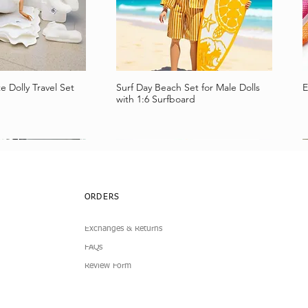
e Dolly Travel Set
Surf Day Beach Set for Male Dolls
E
llansicht
Schnellansicht
with 1:6 Surfboard
ORDERS
Exchanges & Returns
FAQs
Review Form