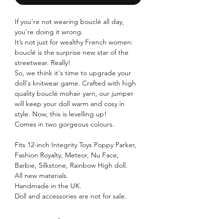
If you're not wearing bouclé all day,
you're doing it wrong.
It’s not just for wealthy French women:
bouclé is the surprise new star of the
streetwear. Really!
So, we think it's time to upgrade your
doll's knitwear game. Crafted with high
quality bouclé mohair yarn, our jumper
will keep your doll warm and cosy in
style. Now, this is levelling up!
Comes in two gorgeous colours.
Fits 12-inch Integrity Toys Poppy Parker,
Fashion Royalty, Meteor, Nu Face,
Barbie, Silkstone, Rainbow High doll.
All new materials.
Handmade in the UK.
Doll and accessories are not for sale.