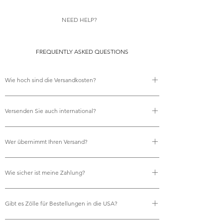
NEED HELP?
FREQUENTLY ASKED QUESTIONS
Wie hoch sind die Versandkosten?
Es fallen keine Versandkosten an.
Versenden Sie auch international?
Ja, wir bieten kostenlosen internationalen Versand an.
Wer übernimmt Ihren Versand?
Wir nutzen Royal Mail für all unsere
Wie sicher ist meine Zahlung?
Versandanforderungen und gewährleisten so eine
zuverlässige und pünktliche Lieferung.
Selbstverständlich. Ihre Zahlungen werden sicher über
Gibt es Zölle für Bestellungen in die USA?
Kreditkarte, PayPal, Apple Pay und Google Pay
verarbeitet. Wir akzeptieren alle gängigen Kreditkarten,