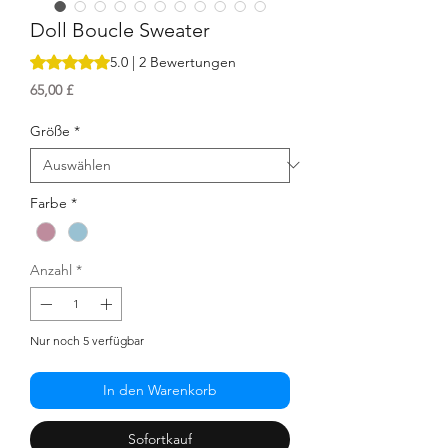
Doll Boucle Sweater
Das Rating beträgt 5.0 von fünf Sternen, basierend auf 2 
5.0 | 2 Bewertungen
Preis
65,00 £
Größe
*
Farbe
*
Anzahl
*
Nur noch 5 verfügbar
In den Warenkorb
Sofortkauf