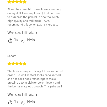
Mit 5 von 5 Sternen bewertet.
Absolutely beautiful item. Looks stunning
on my doll. I was so pleased, that I returned
to purchase the pale blue one too. Such
high quality and well made. 100%
recommend this seller. Dasha is great to
communicate with about her items and they
always come quickly and well boxed. With a
War das hilfreich?
little free gift. You can tell she is passionate
about the items she sells and cares about
Ja
Nein
her customers. I have bought multiple
things from her and all have been perfect.
Sandra
Mit 5 von 5 Sternen bewertet.
The bouclè jumper I bought from you is just
divine. So well knitted, looks hand knitted,
and has back hook fastenings to make
dressing easy (I did wonder!). I love it and
the bonus magnetic brooch. This pairs well
with the new lilac bag I bought at the same
time. So beautifully made and is a usable
War das hilfreich?
bag with a scarf covered handle, very on
trend.
Ja
Nein