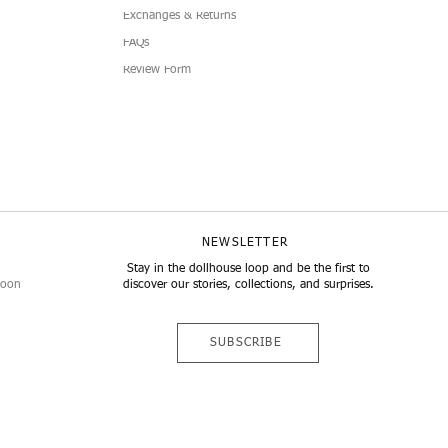
Exchanges & Returns
FAQs
Review Form
lub Dress
Simplicity 4-Piece
Doll Pleated Micro Mini Skirt
7-Piece Boucle Doll Fashion Set
I
B
llansicht
llansicht
Schnellansicht
Schnellansicht
1
NEWSLETTER
Stay in the dollhouse loop and be the first to
noon
discover our stories, collections, and surprises.
SUBSCRIBE
n Inhalt liegt bei ©2024 gtGdollwear Ltd