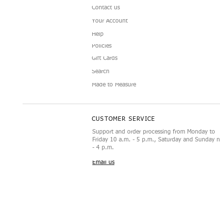
Contact us
Your Account
Help
Policies
Gift Cards
Doll Sunglasses
Luxury Display Mannequin for
Camellia Doll C
Black and White 
Schnellansicht
Schnellansicht
Schne
Schne
Search
12‑Inch Doll Accessories
Doll Fashion Set
Made to Measure
CUSTOMER SERVICE
Support and order processing from Monday to
Friday 10 a.m. - 5 p.m., Saturday and Sunday 
- 4 p.m.
Email us
Das Urheberrecht für diese