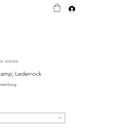
Anmelden
ODE NEEDED
&amp; Lederrock
 5.0 von fünf Sternen, basierend auf 1 Bewertung.
Bewertung