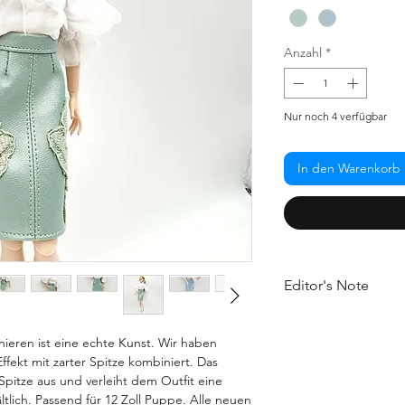
Anzahl
*
Nur noch 4 verfügbar
In den Warenkorb
Editor's Note
Combining opposites i
paired luxurious metal
eren ist eine echte Kunst. Wir haben 
lace. The leather bal
ffekt mit zarter Spitze kombiniert. Das 
and gives the outfit a
Spitze aus und verleiht dem Outfit eine 
tlich. Passend für 12 Zoll Puppe. Alle neuen 