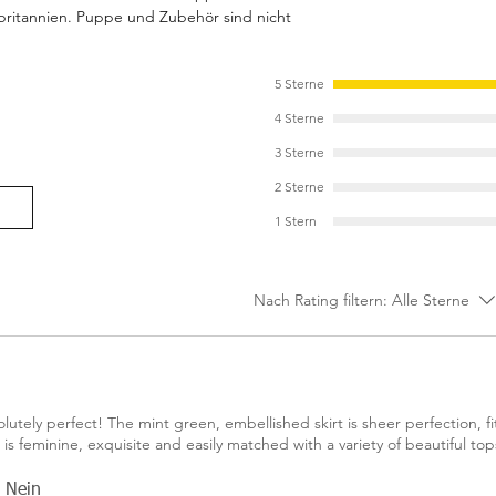
ritannien. Puppe und Zubehör sind nicht 
5 Sterne
4 Sterne
3 Sterne
2 Sterne
1 Stern
Nach Rating filtern:
Alle Sterne
olutely perfect! The mint green, embellished skirt is sheer perfection, f
it is feminine, exquisite and easily matched with a variety of beautiful to
Nein