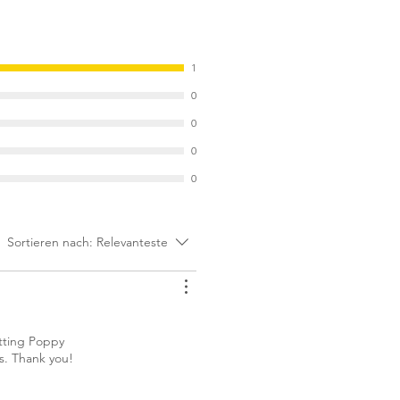
1
0
0
0
0
Sortieren nach:
Relevanteste
itting Poppy
ps. Thank you!