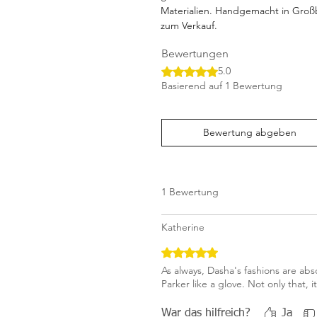
Materialien. Handgemacht in Großb
zum Verkauf.
Bewertungen
Mit 5 von 5 Sternen bewertet.
5.0
Basierend auf 1 Bewertung
Bewertung abgeben
1 Bewertung
Katherine
Mit 5 von 5 Sternen bewertet.
As always, Dasha's fashions are abs
Parker like a glove. Not only that, 
War das hilfreich?
Ja